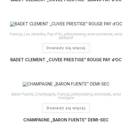
Francja
,
Les Jamelles
,
Pay d'Oc
,
półwytrawny
,
wina czerwone
,
wina
spokojne
Dowiedz się więcej
BADET CLEMENT „CUVEE PRESTIGE” ROUGE PAY d’OC
Baron Fuente
,
Champagne
,
Francja
,
półwytrawny
,
wina białe
,
wina
musujące
Dowiedz się więcej
CHAMPAGNE „BARON FUENTE” DEMI-SEC