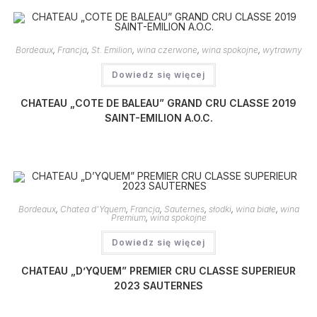
Bordeaux
,
Francja
,
St. Emilion
,
wina czerwone
,
wina spokojne
,
wytrawny
Dowiedz się więcej
CHATEAU „COTE DE BALEAU” GRAND CRU CLASSE 2019
SAINT-EMILION A.O.C.
Bordeaux
,
Chatea d'Yquem
,
Francja
,
Sauternes
,
słodki
,
wina białe
,
wina
Premium
,
wina spokojne
Dowiedz się więcej
CHATEAU „D’YQUEM” PREMIER CRU CLASSE SUPERIEUR
2023 SAUTERNES