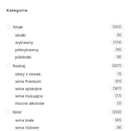
Kategorie
Smak
(202)
słodki
(5)
wytrawny
(174)
półwytrawny
(15)
półsłodki
(8)
Rodzaj
(207)
oliwy z oliwek
(1)
wina Premium
(51)
wina spokojne
(187)
wina musujące
(17)
mocne alkohole
(2)
Kolor
(202)
wina białe
(81)
wina różowe
(8)