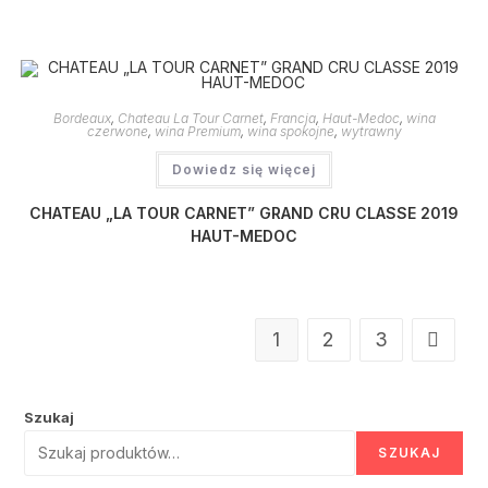
Bordeaux
,
Chateau La Tour Carnet
,
Francja
,
Haut-Medoc
,
wina
czerwone
,
wina Premium
,
wina spokojne
,
wytrawny
Dowiedz się więcej
CHATEAU „LA TOUR CARNET” GRAND CRU CLASSE 2019
HAUT-MEDOC
1
2
3
Szukaj
SZUKAJ