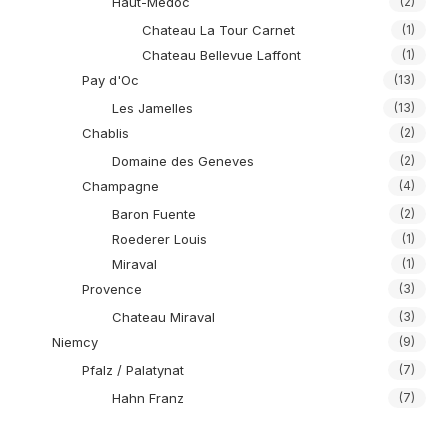
Haut-Medoc
(2)
Chateau La Tour Carnet
(1)
Chateau Bellevue Laffont
(1)
Pay d'Oc
(13)
Les Jamelles
(13)
Chablis
(2)
Domaine des Geneves
(2)
Champagne
(4)
Baron Fuente
(2)
Roederer Louis
(1)
Miraval
(1)
Provence
(3)
Chateau Miraval
(3)
Niemcy
(9)
Pfalz / Palatynat
(7)
Hahn Franz
(7)