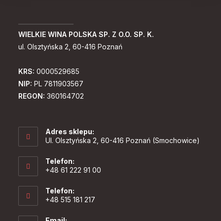
WIELKIE WINA POLSKA SP. Z O.O. SP. K.
ul. Olsztyńska 2, 60-416 Poznań
KRS:
0000529685
NIP:
PL 7811903567
REGON:
360164702
Adres sklepu:
Ul. Olsztyńska 2, 60-416 Poznań (Smochowice)
Telefon:
+48 61 222 91 00
Telefon:
+48 515 181 217
Email: