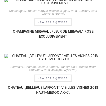
Champagne
,
Francja
,
Miraval
,
wina musujące
,
wina Premium
,
wina
różowe
,
wytrawny
Dowiedz się więcej
CHAMPAGNE MIRAVAL „FLEUR DE MIRAVAL” ROSE
EXCLUSIVEMENT
Bordeaux
,
Chateau Bellevue Laffont
,
Francja
,
Haut-Medoc
,
wina
czerwone
,
wina spokojne
,
wytrawny
Dowiedz się więcej
CHATEAU „BELLEVUE LAFFONT” VIEILLES VIGNES 2018
HAUT-MEDOC A.O.C.