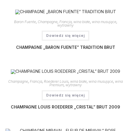
Baron Fuente
,
Champagne
,
Francja
,
wina białe
,
wina musujące
,
wytrawny
Dowiedz się więcej
CHAMPAGNE „BARON FUENTE” TRADITION BRUT
Champagne
,
Francja
,
Roederer Louis
,
wina białe
,
wina musujące
,
wina
Premium
,
wytrawny
Dowiedz się więcej
CHAMPAGNE LOUIS ROEDERER „CRISTAL” BRUT 2009