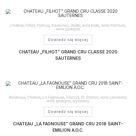
Chateau Filhot
,
Francja
,
Sauternes
,
słodki
,
wina białe
,
wina Premium
,
wina spokojne
Dowiedz się więcej
CHATEAU „FILHOT” GRAND CRU CLASSE 2020
SAUTERNES
Bordeaux
,
Chateau La Fagnouse
,
Francja
,
St. Emilion
,
wina czerwone
,
wina spokojne
,
wytrawny
Dowiedz się więcej
CHATEAU „LA FAGNOUSE” GRAND CRU 2018 SAINT-
EMILION A.O.C.