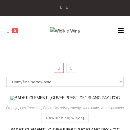
Skip
to
content
0
Francja
,
Les Jamelles
,
Pay d'Oc
,
półwytrawny
,
wina białe
,
wina spokojne
Dowiedz się więcej
BADET CLEMENT „CUVEE PRESTIGE” BLANC PAY d’OC