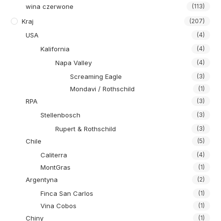
wina czerwone
(113)
Kraj
(207)
USA
(4)
Kalifornia
(4)
Napa Valley
(4)
Screaming Eagle
(3)
Mondavi / Rothschild
(1)
RPA
(3)
Stellenbosch
(3)
Rupert & Rothschild
(3)
Chile
(5)
Caliterra
(4)
MontGras
(1)
Argentyna
(2)
Finca San Carlos
(1)
Vina Cobos
(1)
Chiny
(1)