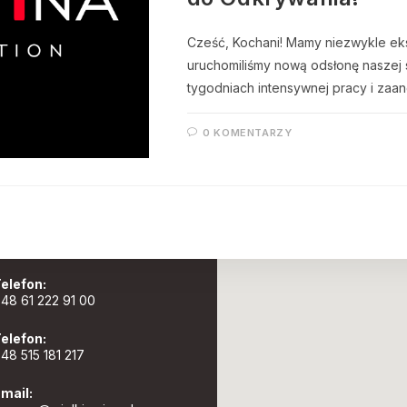
Cześć, Kochani! Mamy niezwykle eks
uruchomiliśmy nową odsłonę naszej s
tygodniach intensywnej pracy i zaa
0 KOMENTARZY
dres sklepu:
l. Olsztyńska 2, 60-416 Poznań
Smochowice)
elefon:
48 61 222 91 00
elefon:
48 515 181 217
mail: