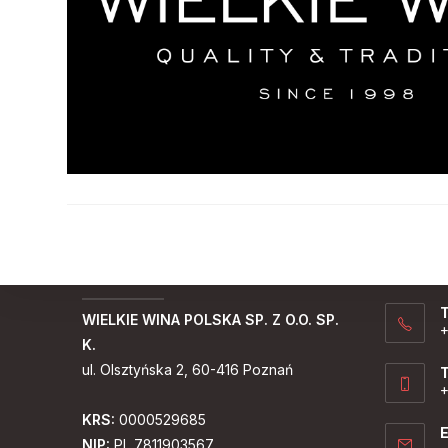
A
U
(
T
WIELKIE WINA POLSKA SP. Z O.O. SP.
+
K.
ul. Olsztyńska 2, 60-416 Poznań
T
+
KRS:
0000529685
E
NIP:
PL 7811903567