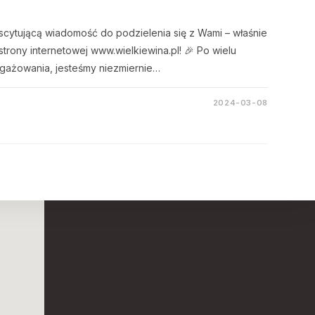
cytującą wiadomość do podzielenia się z Wami – właśnie
trony internetowej www.wielkiewina.pl! 🎉 Po wielu
ngażowania, jesteśmy niezmiernie…
2024-03-08
Opens
Opens
in
in
a
a
new
new
tab
tab