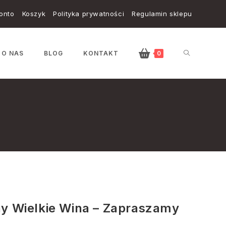
onto
Koszyk
Polityka prywatności
Regulamin sklepu
TOGGLE
O NAS
BLOG
KONTAKT
0
WEBSITE
SEARCH
y Wielkie Wina – Zapraszamy