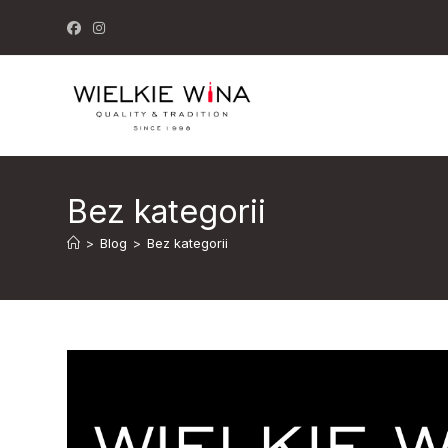
Skip
to
content
Bez kategorii
>
Blog
>
Bez kategorii