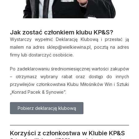
J
ak zostać członkiem klubu KP&S?
Wystarczy wypełnić Deklarację Klubową i przesłać ją
mailem na adres sklep@wielkiewina.pl, pocztą na adres
firmy lub dostarczyć osobiście.
Po zadeklarowaniu średniomiesięcznej wartości zakupów
– otrzymasz wybrany rabat oraz dostęp do innych
przywilejów członkowstwa Klubu Miłośników Win i Sztuki
„Konrad Pacek & Synowie”.
Pobierz deklarację klubową
Korzyści z członkostwa w Klubie KP&S