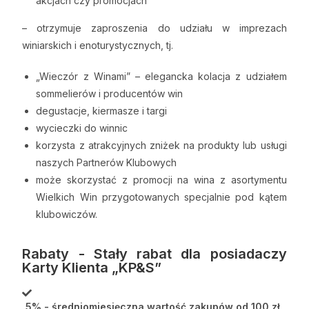
akcjach czy promocjach
– otrzymuje zaproszenia do udziału w imprezach
winiarskich i enoturystycznych, tj.
„Wieczór z Winami” – elegancka kolacja z udziałem
sommelierów i producentów win
degustacje, kiermasze i targi
wycieczki do winnic
korzysta z atrakcyjnych zniżek na produkty lub usługi
naszych Partnerów Klubowych
może skorzystać z promocji na wina z asortymentu
Wielkich Win przygotowanych specjalnie pod kątem
klubowiczów.
Rabaty - Stały rabat dla posiadaczy
Karty Klienta „KP&S”
5% - średniomiesięczna wartość zakupów od 100 zł