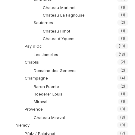
Chateau Martinet
(1)
Chateau La Fagnouse
(1)
Sauternes
(2)
Chateau Filhot
(1)
Chatea d'Yquem
(1)
Pay d'Oc
(13)
Les Jamelles
(13)
Chablis
(2)
Domaine des Geneves
(2)
Champagne
(4)
Baron Fuente
(2)
Roederer Louis
(1)
Miraval
(1)
Provence
(3)
Chateau Miraval
(3)
Niemcy
(9)
Pfalz / Palatynat
(7)