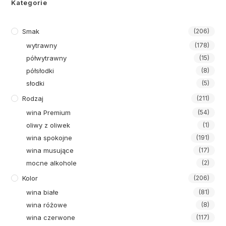
Kategorie
Smak
(206)
wytrawny
(178)
półwytrawny
(15)
półsłodki
(8)
słodki
(5)
Rodzaj
(211)
wina Premium
(54)
oliwy z oliwek
(1)
wina spokojne
(191)
wina musujące
(17)
mocne alkohole
(2)
Kolor
(206)
wina białe
(81)
wina różowe
(8)
wina czerwone
(117)