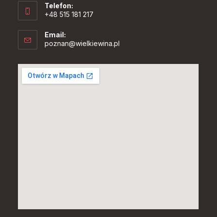
Telefon:
+48 515 181 217
Email:
Opens
poznan@wielkiewina.pl
in
your
application