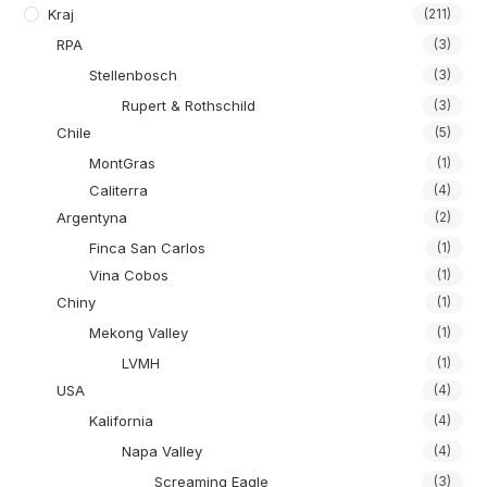
Kraj
(211)
RPA
(3)
Stellenbosch
(3)
Rupert & Rothschild
(3)
Chile
(5)
MontGras
(1)
Caliterra
(4)
Argentyna
(2)
Finca San Carlos
(1)
Vina Cobos
(1)
Chiny
(1)
Mekong Valley
(1)
LVMH
(1)
USA
(4)
Kalifornia
(4)
Napa Valley
(4)
Screaming Eagle
(3)