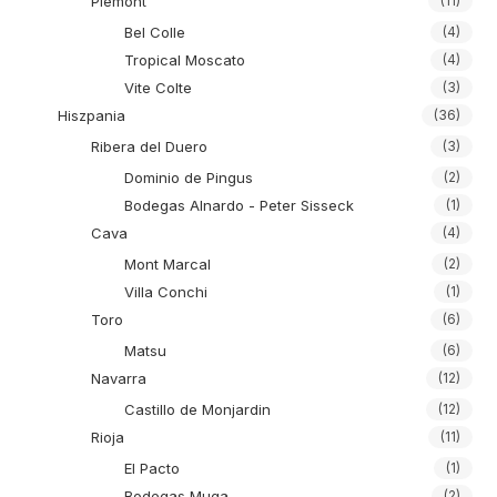
Piemont
(11)
Bel Colle
(4)
Tropical Moscato
(4)
Vite Colte
(3)
Hiszpania
(36)
Ribera del Duero
(3)
Dominio de Pingus
(2)
Bodegas Alnardo - Peter Sisseck
(1)
Cava
(4)
Mont Marcal
(2)
Villa Conchi
(1)
Toro
(6)
Matsu
(6)
Navarra
(12)
Castillo de Monjardin
(12)
Rioja
(11)
El Pacto
(1)
Bodegas Muga
(2)