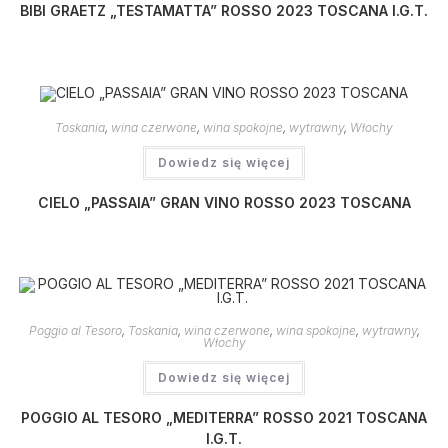
BIBI GRAETZ „TESTAMATTA” ROSSO 2023 TOSCANA I.G.T.
Toskania
,
wina czerwone
,
wina spokojne
,
wytrawny
,
Włochy
Dowiedz się więcej
CIELO „PASSAIA” GRAN VINO ROSSO 2023 TOSCANA
Poggio al Tesoro
,
Toskania
,
wina czerwone
,
wina spokojne
,
wytrawny
,
Włochy
Dowiedz się więcej
POGGIO AL TESORO „MEDITERRA” ROSSO 2021 TOSCANA
I.G.T.