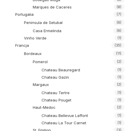
Marques de Caceres
(8)
Portugalia
(7)
Peninsula de Setubal
(6)
Casa Ermelinda
(6)
Vinho Verde
(1)
Francja
(35)
Bordeaux
(11)
Pomerol
(2)
Chateau Beauregard
(1)
Chateau Gazin
(1)
Margaux
(2)
Chateau Tertre
(1)
Chateau Pouget
(1)
Haut-Medoc
(2)
Chateau Bellevue Laffont
(1)
Chateau La Tour Carnet
(1)
St. Emilion
(3)