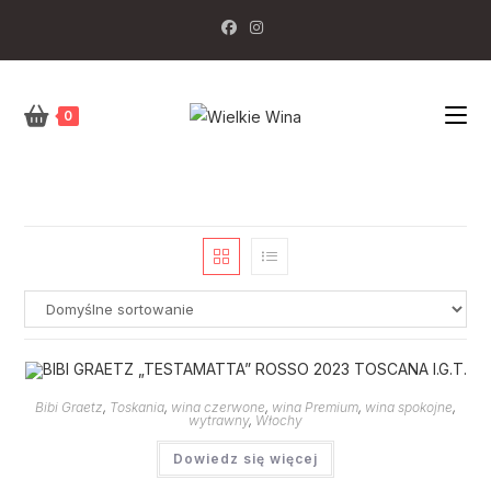
Skip
to
content
0
Bibi Graetz
,
Toskania
,
wina czerwone
,
wina Premium
,
wina spokojne
,
wytrawny
,
Włochy
Dowiedz się więcej