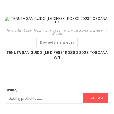
Tenuta San Guido
,
Toskania
,
wina czerwone
,
wina spokojne
,
wytrawny
,
Włochy
Dowiedz się więcej
TENUTA SAN GUIDO „LE DIFESE” ROSSO 2023 TOSCANA
I.G.T.
Szukaj
SZUKAJ