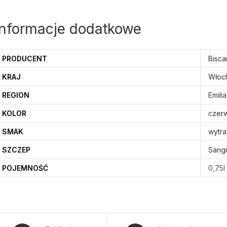
Informacje dodatkowe
PRODUCENT
Bisca
KRAJ
Włoc
REGION
Emili
KOLOR
czer
SMAK
wytr
SZCZEP
Sang
POJEMNOŚĆ
0,75l