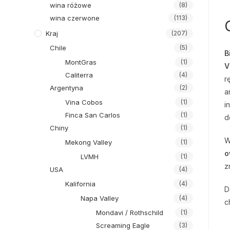
wina różowe
(8)
wina czerwone
(113)
Kraj
(207)
Chile
(5)
B
MontGras
(1)
V
Caliterra
(4)
r
Argentyna
(2)
a
Vina Cobos
(1)
i
Finca San Carlos
(1)
d
Chiny
(1)
W
Mekong Valley
(1)
o
LVMH
(1)
z
USA
(4)
Kalifornia
(4)
D
Napa Valley
(4)
c
Mondavi / Rothschild
(1)
Screaming Eagle
(3)