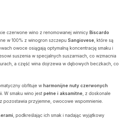
kie czerwone wino z renomowanej winnicy
Biscardo
ane w 100% z winogron szczepu
Sangiovese
, które są
ewach owoce osiągają optymalną koncentrację smaku i
esowi suszenia w specjalnych suszarniach, co wzmacnia
aturach, a część wina dojrzewa w dębowych beczkach, co
romatyczny obfituje w
harmonijne nuty czerwonych
ii. W smaku wino jest
pełne i aksamitne
, z doskonale
nisz pozostawia przyjemne, owocowe wspomnienie.
serami
, podkreślając ich smak i nadając wyjątkowy