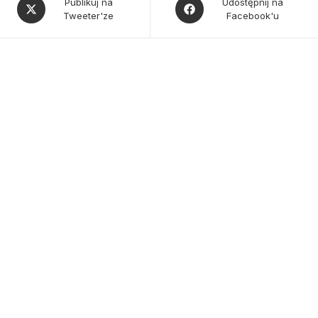
Opens
Opens
Publikuj na
Udostępnij na
Tweeter'ze
Facebook'u
in
in
a
a
new
new
window
window