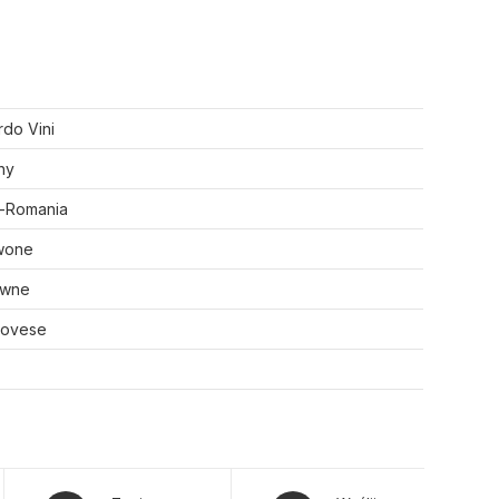
rdo Vini
hy
a-Romania
wone
awne
iovese