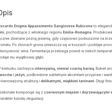
Opis
iscardo Enigma Appassimento Sangiovese Rubicone
to eleganc
ini
, pochodzące z włoskiego regionu
Emilia-Romagna
. Produkow
ęcznie zbierane późną jesienią, gdy częściowo podsuszone na krz
romatu. Po zbiorach grona umieszcza się w koszach i poddaje proc
ntensywność wina. Fermentacja przebiega powoli w niskich temper
odaje mu wyjątkowej głębi.
 kieliszku zachwyca
intensywną, niemal czarną barwą
. Bukiet a
woców i jeżyn
, podkreślone subtelnymi akcentami przypraw i wanil
równoważoną strukturą i
delikatnymi, miękkimi taninami
. Długi fi
oskonale komponuje się z
czerwonym mięsem i dojrzewającymi 
harakter każdej degustacji.