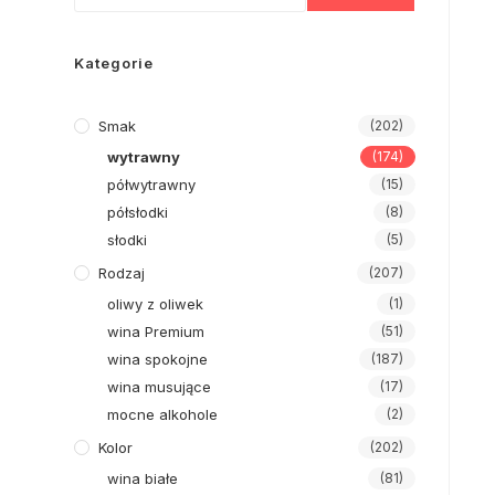
Kategorie
Smak
(202)
wytrawny
(174)
półwytrawny
(15)
półsłodki
(8)
słodki
(5)
Rodzaj
(207)
oliwy z oliwek
(1)
wina Premium
(51)
wina spokojne
(187)
wina musujące
(17)
mocne alkohole
(2)
Kolor
(202)
wina białe
(81)