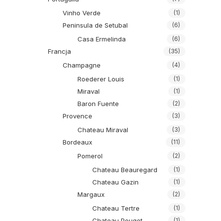
Vinho Verde
(1)
Peninsula de Setubal
(6)
Casa Ermelinda
(6)
Francja
(35)
Champagne
(4)
Roederer Louis
(1)
Miraval
(1)
Baron Fuente
(2)
Provence
(3)
Chateau Miraval
(3)
Bordeaux
(11)
Pomerol
(2)
Chateau Beauregard
(1)
Chateau Gazin
(1)
Margaux
(2)
Chateau Tertre
(1)
Chateau Pouget
(1)