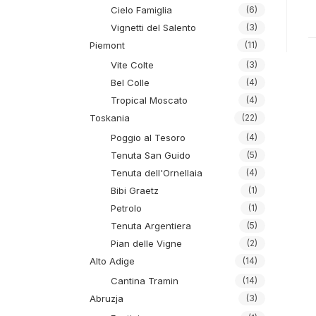
Cielo Famiglia
(6)
Vignetti del Salento
(3)
Piemont
(11)
Vite Colte
(3)
Bel Colle
(4)
Tropical Moscato
(4)
Toskania
(22)
Poggio al Tesoro
(4)
Tenuta San Guido
(5)
Tenuta dell'Ornellaia
(4)
Bibi Graetz
(1)
Petrolo
(1)
Tenuta Argentiera
(5)
Pian delle Vigne
(2)
Alto Adige
(14)
Cantina Tramin
(14)
Abruzja
(3)