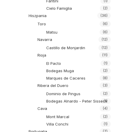
Fantini
(1)
Cielo Famiglia
(2)
Hiszpania
(36)
Toro
(6)
Matsu
(6)
Navarra
(12)
Castillo de Monjardin
(12)
Rioja
(11)
El Pacto
(1)
Bodegas Muga
(2)
Marques de Caceres
(8)
Ribera del Duero
(3)
Dominio de Pingus
(2)
Bodegas Alnardo - Peter Sisseck
(1)
Cava
(4)
Mont Marcal
(2)
Villa Conchi
(1)
Portugalia
(7)