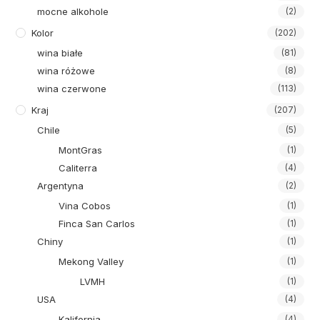
mocne alkohole
(2)
Kolor
(202)
wina białe
(81)
wina różowe
(8)
wina czerwone
(113)
Kraj
(207)
Chile
(5)
MontGras
(1)
Caliterra
(4)
Argentyna
(2)
Vina Cobos
(1)
Finca San Carlos
(1)
Chiny
(1)
Mekong Valley
(1)
LVMH
(1)
USA
(4)
Kalifornia
(4)