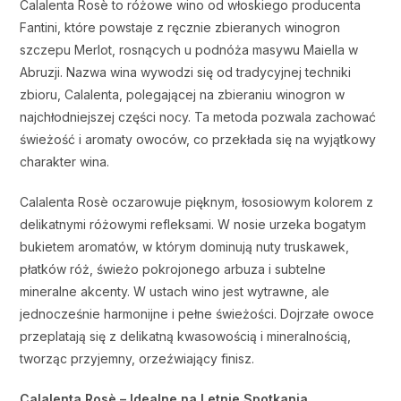
Calalenta Rosè to różowe wino od włoskiego producenta
Fantini, które powstaje z ręcznie zbieranych winogron
szczepu Merlot, rosnących u podnóża masywu Maiella w
Abruzji. Nazwa wina wywodzi się od tradycyjnej techniki
zbioru, Calalenta, polegającej na zbieraniu winogron w
najchłodniejszej części nocy. Ta metoda pozwala zachować
świeżość i aromaty owoców, co przekłada się na wyjątkowy
charakter wina.
Calalenta Rosè oczarowuje pięknym, łososiowym kolorem z
delikatnymi różowymi refleksami. W nosie urzeka bogatym
bukietem aromatów, w którym dominują nuty truskawek,
płatków róż, świeżo pokrojonego arbuza i subtelne
mineralne akcenty. W ustach wino jest wytrawne, ale
jednocześnie harmonijne i pełne świeżości. Dojrzałe owoce
przeplatają się z delikatną kwasowością i mineralnością,
tworząc przyjemny, orzeźwiający finisz.
Calalenta Rosè – Idealne na Letnie Spotkania