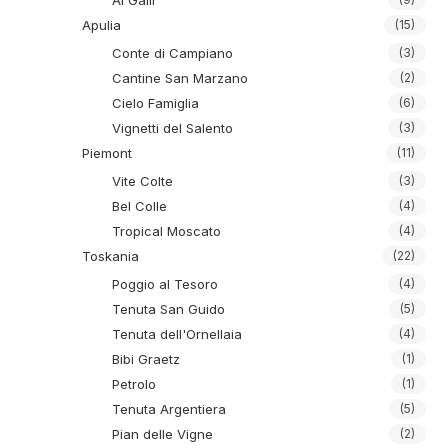
Ai Galli
Apulia
(15)
Conte di Campiano
(3)
Cantine San Marzano
(2)
Cielo Famiglia
(6)
Vignetti del Salento
(3)
Piemont
(11)
Vite Colte
(3)
Bel Colle
(4)
Tropical Moscato
(4)
Toskania
(22)
Poggio al Tesoro
(4)
Tenuta San Guido
(5)
Tenuta dell'Ornellaia
(4)
Bibi Graetz
(1)
Petrolo
(1)
Tenuta Argentiera
(5)
Pian delle Vigne
(2)