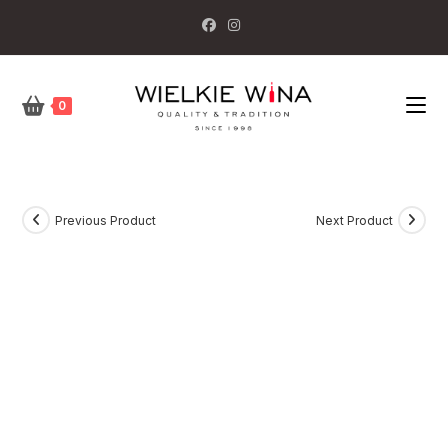
Skip
to
content
0
Previous Product
Next Product