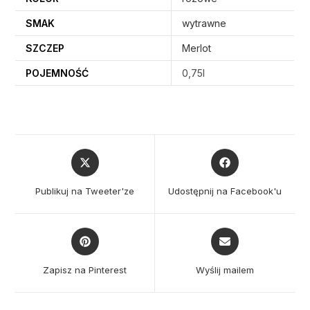
SMAK
wytrawne
SZCZEP
Merlot
POJEMNOŚĆ
0,75l
Opens
Opens
in
in
a
a
Publikuj na Tweeter'ze
Udostępnij na Facebook'u
new
new
window
window
Opens
Opens
in
in
a
a
Zapisz na Pinterest
Wyślij mailem
new
new
window
window