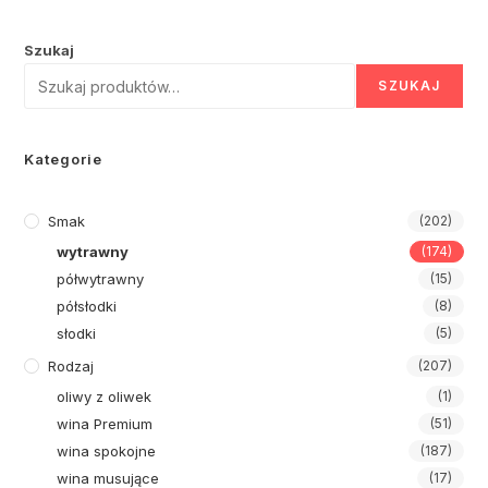
Szukaj
SZUKAJ
Kategorie
Smak
(202)
wytrawny
(174)
półwytrawny
(15)
półsłodki
(8)
słodki
(5)
Rodzaj
(207)
oliwy z oliwek
(1)
wina Premium
(51)
wina spokojne
(187)
wina musujące
(17)