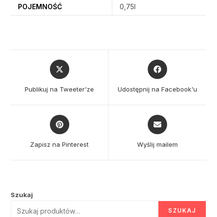
POJEMNOŚĆ
0,75l
Opens
Opens
in
in
a
a
Publikuj na Tweeter'ze
Udostępnij na Facebook'u
new
new
window
window
Opens
Opens
in
in
a
a
Zapisz na Pinterest
Wyślij mailem
new
new
window
window
Szukaj
SZUKAJ