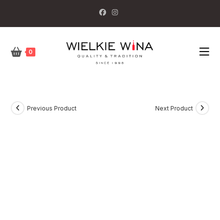
Skip
to
content
0
Previous Product
Next Product