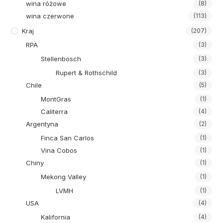
wina różowe
(8)
wina czerwone
(113)
Kraj
(207)
RPA
(3)
Stellenbosch
(3)
Rupert & Rothschild
(3)
Chile
(5)
MontGras
(1)
Caliterra
(4)
Argentyna
(2)
Finca San Carlos
(1)
Vina Cobos
(1)
Chiny
(1)
Mekong Valley
(1)
LVMH
(1)
USA
(4)
Kalifornia
(4)