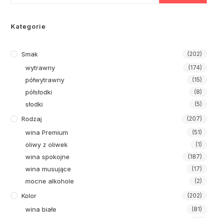
Kategorie
Smak
(202)
wytrawny
(174)
półwytrawny
(15)
półsłodki
(8)
słodki
(5)
Rodzaj
(207)
wina Premium
(51)
oliwy z oliwek
(1)
wina spokojne
(187)
wina musujące
(17)
mocne alkohole
(2)
Kolor
(202)
wina białe
(81)