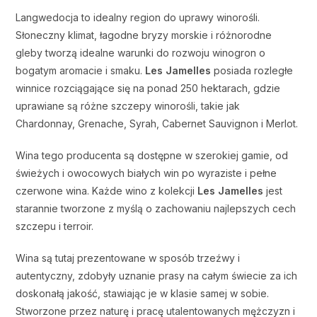
Langwedocja to idealny region do uprawy winorośli.
Słoneczny klimat, łagodne bryzy morskie i różnorodne
gleby tworzą idealne warunki do rozwoju winogron o
bogatym aromacie i smaku.
Les Jamelles
posiada rozległe
winnice rozciągające się na ponad 250 hektarach, gdzie
uprawiane są różne szczepy winorośli, takie jak
Chardonnay, Grenache, Syrah, Cabernet Sauvignon i Merlot.
Wina tego producenta są dostępne w szerokiej gamie, od
świeżych i owocowych białych win po wyraziste i pełne
czerwone wina. Każde wino z kolekcji
Les Jamelles
jest
starannie tworzone z myślą o zachowaniu najlepszych cech
szczepu i terroir.
Wina są tutaj prezentowane w sposób trzeźwy i
autentyczny, zdobyły uznanie prasy na całym świecie za ich
doskonałą jakość, stawiając je w klasie samej w sobie.
Stworzone przez naturę i pracę utalentowanych mężczyzn i