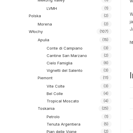
Mekong Valley
w
LVMH
(1)
W
Polska
(2)
j
Morena
(2)
J
Włochy
(107)
Apulia
(15)
h
Conte di Campiano
(3)
Cantine San Marzano
(2)
Cielo Famiglia
(6)
Vignetti del Salento
(3)
Piemont
(11)
Vite Colte
(3)
Bel Colle
(4)
Tropical Moscato
(4)
Toskania
(25)
Petrolo
(1)
Tenuta Argentiera
(5)
Pian delle Vigne
(2)