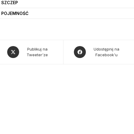
SZCZEP
POJEMNOŚĆ
Opens
Opens
Publikuj na
Udostępnij na
Tweeter'ze
Facebook'u
in
in
a
a
new
new
window
window