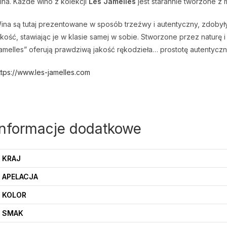
ina. Każde wino z kolekcji
Les Jamelles
jest starannie tworzone z 
ina są tutaj prezentowane w sposób trzeźwy i autentyczny, zdobyły
akość, stawiając je w klasie samej w sobie. Stworzone przez naturę 
amelles” oferują prawdziwą jakość rękodzieła… prostotę autentyc
ttps://www.les-jamelles.com
Informacje dodatkowe
KRAJ
APELACJA
KOLOR
SMAK