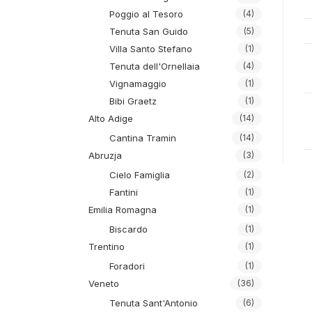
Poggio al Tesoro
(4)
Tenuta San Guido
(5)
Villa Santo Stefano
(1)
Tenuta dell'Ornellaia
(4)
Vignamaggio
(1)
Bibi Graetz
(1)
Alto Adige
(14)
Cantina Tramin
(14)
Abruzja
(3)
Cielo Famiglia
(2)
Fantini
(1)
Emilia Romagna
(1)
Biscardo
(1)
Trentino
(1)
Foradori
(1)
Veneto
(36)
Tenuta Sant'Antonio
(6)