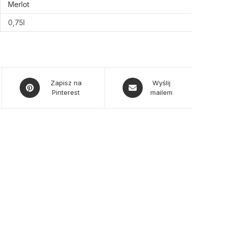
Merlot
0,75l
Opens
Opens
Zapisz na
Wyślij
Pinterest
mailem
in
in
a
a
new
new
window
window