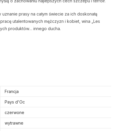
myślą o zachowaniu najlepszych cech szczepu i terroir.
 uznanie prasy na całym świecie za ich doskonałą
i pracę utalentowanych mężczyzn i kobiet, wina „Les
znych produktów… innego ducha.
Francja
Pays d'Oc
czerwone
wytrawne