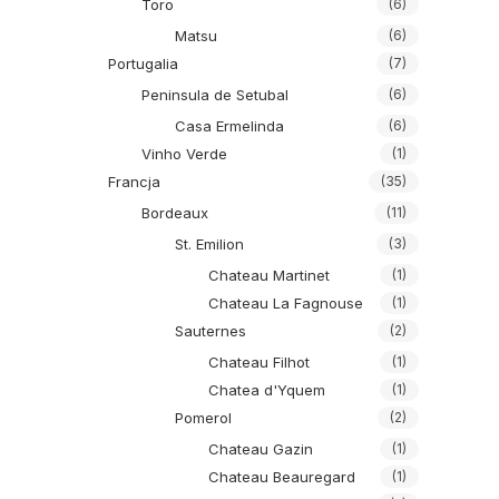
Toro
(6)
Matsu
(6)
Portugalia
(7)
Peninsula de Setubal
(6)
Casa Ermelinda
(6)
Vinho Verde
(1)
Francja
(35)
Bordeaux
(11)
St. Emilion
(3)
Chateau Martinet
(1)
Chateau La Fagnouse
(1)
Sauternes
(2)
Chateau Filhot
(1)
Chatea d'Yquem
(1)
Pomerol
(2)
Chateau Gazin
(1)
Chateau Beauregard
(1)