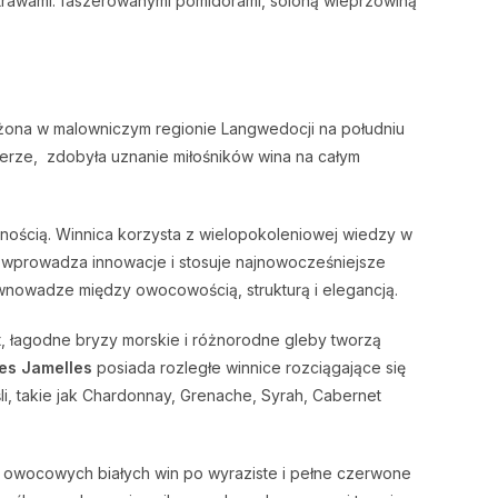
otrawami: faszerowanymi pomidorami, soloną wieprzowiną
ołożona w malowniczym regionie Langwedocji na południu
kterze, zdobyła uznanie miłośników wina na całym
nością. Winnica korzysta z wielopokoleniowej wiedzy w
ie wprowadza innowacje i stosuje najnowocześniejsze
wnowadze między owocowością, strukturą i elegancją.
t, łagodne bryzy morskie i różnorodne gleby tworzą
es Jamelles
posiada rozległe winnice rozciągające się
i, takie jak Chardonnay, Grenache, Syrah, Cabernet
i owocowych białych win po wyraziste i pełne czerwone