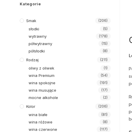
Kategorie
Smak
(206)
słodki
(5)
wytrawny
(178)
półwytrawny
(15)
półsłodki
(8)
L
Rodzaj
(211)
oliwy z oliwek
(1)
P
wina Premium
(54)
s
wina spokojne
(191)
p
wina musujące
(17)
R
mocne alkohole
(2)
p
Kolor
(206)
p
wina białe
(81)
b
wina różowe
(8)
wina czerwone
(117)