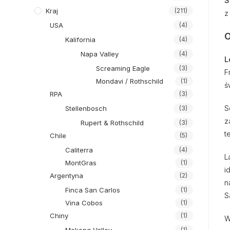
S
Kraj
(211)
z
USA
(4)
O
Kalifornia
(4)
Napa Valley
(4)
L
Screaming Eagle
(3)
F
Mondavi / Rothschild
(1)
ś
RPA
(3)
S
Stellenbosch
(3)
z
Rupert & Rothschild
(3)
t
Chile
(5)
Caliterra
(4)
L
MontGras
(1)
i
Argentyna
(2)
n
Finca San Carlos
(1)
S
Vina Cobos
(1)
Chiny
(1)
W
(1)