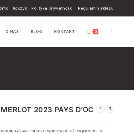
onto
Koszyk
Polityka prywatności
Regulamin sklepu
TOGGLE
O NAS
BLOG
KONTAKT
0
WEBSITE
SEARCH
 MERLOT 2023 PAYS D’OC
monijne i aksamitne czerwone wino z Langwedocji o