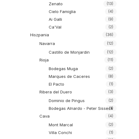
Zenato
(13)
Cielo Famiglia
(4)
Ai Galli
(9)
Ca'Val
(2)
Hiszpania
(36)
Navarra
(12)
Castillo de Monjardin
(12)
Rioja
(11)
Bodegas Muga
(2)
Marques de Caceres
(8)
El Pacto
(1)
Ribera del Duero
(3)
Dominio de Pingus
(2)
Bodegas Alnardo - Peter Sisseck
(1)
Cava
(4)
Mont Marcal
(2)
Villa Conchi
(1)