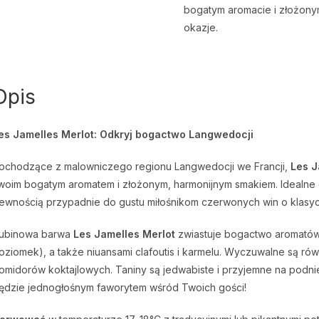
bogatym aromacie i złożonym
okazje.
Opis
es Jamelles Merlot: Odkryj bogactwo Langwedocji
ochodzące z malowniczego regionu Langwedocji we Francji,
Les J
woim bogatym aromatem i złożonym, harmonijnym smakiem. Idealne d
ewnością przypadnie do gustu miłośnikom czerwonych win o klasyc
ubinowa barwa
Les Jamelles Merlot
zwiastuje bogactwo aromatów.
oziomek), a także niuansami clafoutis i karmelu. Wyczuwalne są ró
omidorów koktajlowych. Taniny są jedwabiste i przyjemne na podnie
ędzie jednogłośnym faworytem wśród Twoich gości!