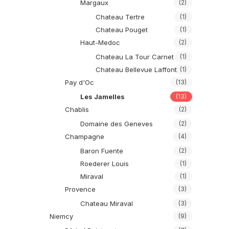
Margaux
(2)
Chateau Tertre
(1)
Chateau Pouget
(1)
Haut-Medoc
(2)
Chateau La Tour Carnet
(1)
Chateau Bellevue Laffont
(1)
Pay d'Oc
(13)
Les Jamelles
(13)
Chablis
(2)
Domaine des Geneves
(2)
Champagne
(4)
Baron Fuente
(2)
Roederer Louis
(1)
Miraval
(1)
Provence
(3)
Chateau Miraval
(3)
Niemcy
(9)