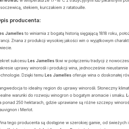
erwować
w temperaturze 17-18°C z tradycyjnymi lub pikantnymi p
 soczewicą, stekiem, kurczakiem z ratatouille.
pis producenta:
es Jamelles
to winiarnia z bogatą historią sięgającą 1818 roku, p
rancji. Znana z produkcji wysokiej jakości win o wyjątkowym chara
wiecie.
ekret sukcesu
Les Jamelles
tkwi w połączeniu tradycji z nowoczes
akresie uprawy winorośli i produkcji wina, jednocześnie nieustann
echnologie. Dzięki temu
Les Jamelles
oferuje wina o doskonałej ró
angwedocja to idealny region do uprawy winorośli. Słoneczny klima
dealne warunki do rozwoju winogron o bogatym aromacie i smaku.
L
a ponad 250 hektarach, gdzie uprawiane są różne szczepy winorośl
auvignon i Merlot.
ina tego producenta są dostępne w szerokiej gamie, od świeżych 