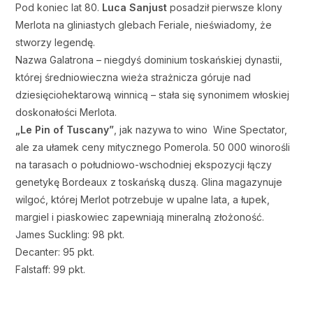
Pod koniec lat 80.
Luca Sanjust
posadził pierwsze klony
Merlota na gliniastych glebach Feriale, nieświadomy, że
stworzy legendę.
N
azwa Galatrona – niegdyś dominium toskańskiej dynastii,
której średniowieczna wieża strażnicza góruje nad
dziesięciohektarową winnicą – stała się synonimem włoskiej
doskonałości Merlota.
„Le Pin of Tuscany”
, jak nazywa to wino Wine Spectator,
ale za ułamek ceny mitycznego Pomerola.
50 000 winorośli
na tarasach o południowo-wschodniej ekspozycji łączy
genetykę Bordeaux z toskańską duszą.
Glina magazynuje
wilgoć, której Merlot potrzebuje w upalne lata, a łupek,
margiel i piaskowiec zapewniają mineralną złożoność.
James Suckling: 98 pkt.
Decanter: 95 pkt.
Falstaff: 99 pkt.