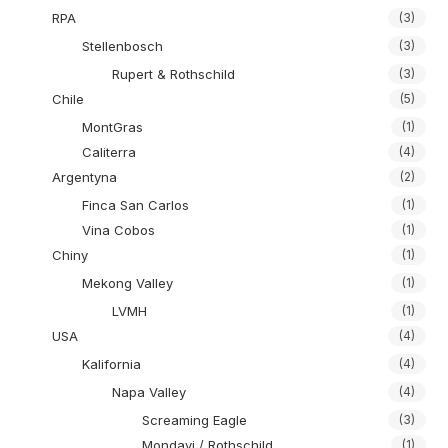
RPA
(3)
Stellenbosch
(3)
Rupert & Rothschild
(3)
Chile
(5)
MontGras
(1)
Caliterra
(4)
Argentyna
(2)
Finca San Carlos
(1)
Vina Cobos
(1)
Chiny
(1)
Mekong Valley
(1)
LVMH
(1)
USA
(4)
Kalifornia
(4)
Napa Valley
(4)
Screaming Eagle
(3)
Mondavi / Rothschild
(1)