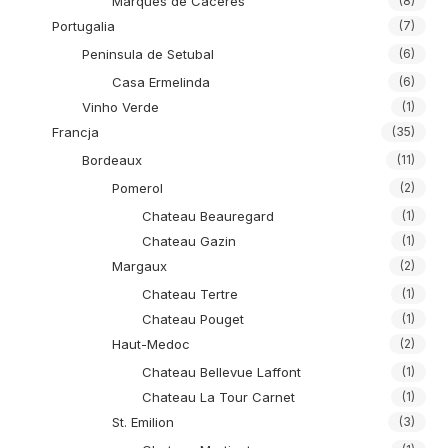
Marques de Caceres
(8)
Portugalia
(7)
Peninsula de Setubal
(6)
Casa Ermelinda
(6)
Vinho Verde
(1)
Francja
(35)
Bordeaux
(11)
Pomerol
(2)
Chateau Beauregard
(1)
Chateau Gazin
(1)
Margaux
(2)
Chateau Tertre
(1)
Chateau Pouget
(1)
Haut-Medoc
(2)
Chateau Bellevue Laffont
(1)
Chateau La Tour Carnet
(1)
St. Emilion
(3)