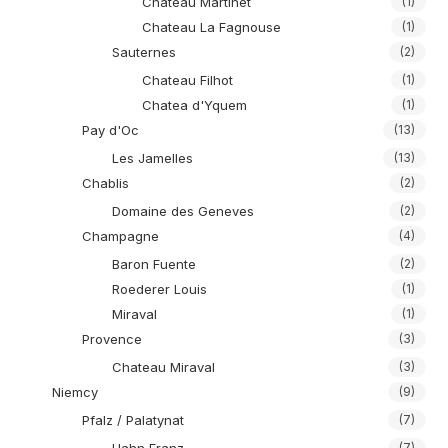
Chateau Martinet
(1)
Chateau La Fagnouse
(1)
Sauternes
(2)
Chateau Filhot
(1)
Chatea d'Yquem
(1)
Pay d'Oc
(13)
Les Jamelles
(13)
Chablis
(2)
Domaine des Geneves
(2)
Champagne
(4)
Baron Fuente
(2)
Roederer Louis
(1)
Miraval
(1)
Provence
(3)
Chateau Miraval
(3)
Niemcy
(9)
Pfalz / Palatynat
(7)
(7)