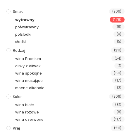
Smak
(206)
wytrawny
(178)
półwytrawny
(15)
półsłodki
(8)
słodki
(5)
Rodzaj
(211)
wina Premium
(54)
oliwy z oliwek
(1)
wina spokojne
(191)
wina musujące
(17)
mocne alkohole
(2)
Kolor
(206)
wina białe
(81)
wina różowe
(8)
wina czerwone
(117)
Kraj
(211)