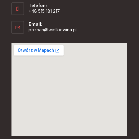
Telefon:
+48 515 181 217
Email:
Opens
poznan@wielkiewina.pl
in
your
application