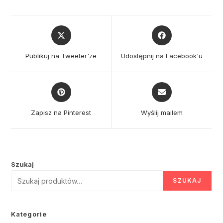
Opens
Opens
in
in
a
a
Publikuj na Tweeter'ze
Udostępnij na Facebook'u
new
new
window
window
Opens
Opens
in
in
a
a
Zapisz na Pinterest
Wyślij mailem
new
new
window
window
Szukaj
SZUKAJ
Kategorie