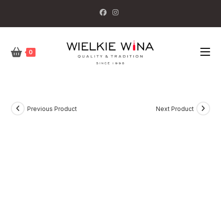
Skip
to
content
0
Previous Product
Next Product