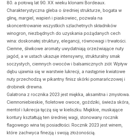
80. a połową lat 90. XX wieku klonami Bordeaux.
Charakterystyczna gleba o średniej strukturze, bogata w
glinę, margiel, wapień i piaskowiec, pozwala na
skoncentrowanie wszystkich szlachetnych składników
winogron, niezbędnych do uzyskania pożądanych cech
wina: doskonałej struktury, elegancji, równowagi i trwałości.
Ciemne, śliwkowe aromaty uwydatniają orzeźwiające nuty
jagód, a w ustach ukazuje intensywny, strukturalny smak
soczystych, ciemnych owoców i balsamicznych ziół. Wpływ
dębu ujawnia się w warstwie lukrecji, a następnie kwiatowe
nuty przechodzą w pikantny finisz skórki pomarańczowej i
drobinek drewna.
Galatrona z rocznika 2023 jest miękka, aksamitna i zmysłowa.
Ciemnoniebieskie, fioletowe owoce, goździki, świeża skóra,
mentol i lukrecja łączą się w kieliszku.
Miękkie, muskające
kontury kształtują ten średniej wagi, stonowany rocznik
flagowego wina tej posiadłości.
Rocznik 2023 jest winem,
które zachwyca finezją i swoją złożonością.