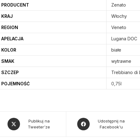
PRODUCENT
Zenato
KRAJ
Włochy
REGION
Veneto
APELACJA
Lugana DOC
KOLOR
białe
SMAK
wytrawne
SZCZEP
Trebbiano di
POJEMNOŚĆ
0,75l
Opens
Opens
Publikuj na
Udostępnij na
Tweeter'ze
Facebook'u
in
in
a
a