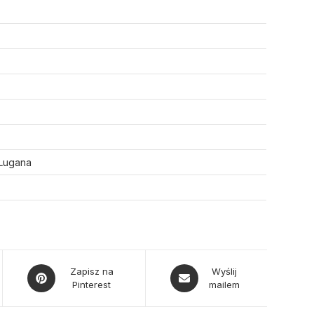
 Lugana
Opens
Opens
Zapisz na
Wyślij
Pinterest
mailem
in
in
a
a