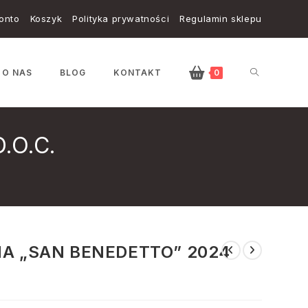
onto
Koszyk
Polityka prywatności
Regulamin sklepu
TOGGLE
O NAS
BLOG
KONTAKT
0
.O.C.
WEBSITE
SEARCH
A „SAN BENEDETTO” 2024