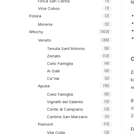
Finca San Carlos
(1)
I
Vina Cobos
(1)
Polska
(2)
Morena
(2)
Włochy
(103)
Veneto
(36)
Tenuta Sant'Antonio
(6)
Zenato
(13)
O
Cielo Famiglia
(4)
Ai Galli
(9)
Z
Ca'Val
(2)
k
Apulia
(15)
w
Cielo Famiglia
(6)
S
Vignetti del Salento
(3)
V
Conte di Campiano
(3)
Z
Cantine San Marzano
(2)
Piemont
(11)
F
Vite Colte
(3)