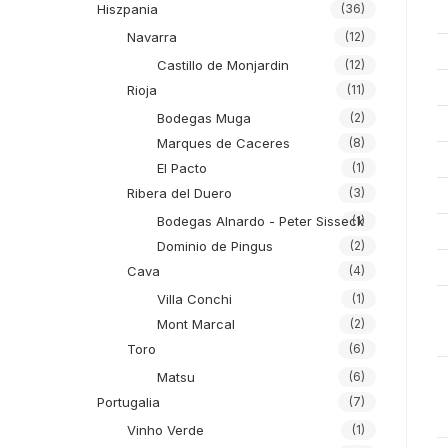
Hiszpania
(36)
Navarra
(12)
Castillo de Monjardin
(12)
Rioja
(11)
Bodegas Muga
(2)
Marques de Caceres
(8)
El Pacto
(1)
Ribera del Duero
(3)
Bodegas Alnardo - Peter Sisseck
(1)
Dominio de Pingus
(2)
Cava
(4)
Villa Conchi
(1)
Mont Marcal
(2)
Toro
(6)
Matsu
(6)
Portugalia
(7)
Vinho Verde
(1)