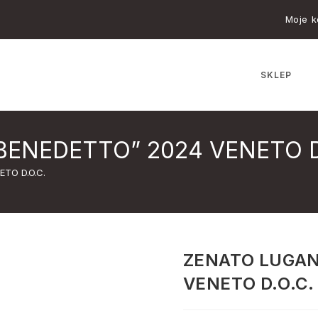
Moje k
SKLEP
ENEDETTO” 2024 VENETO D
TO D.O.C.
ZENATO LUGAN
VENETO D.O.C.