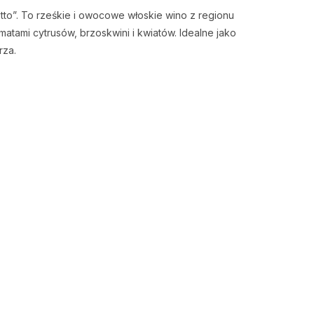
to”. To rześkie i owocowe włoskie wino z regionu
atami cytrusów, brzoskwini i kwiatów. Idealne jako
rza.