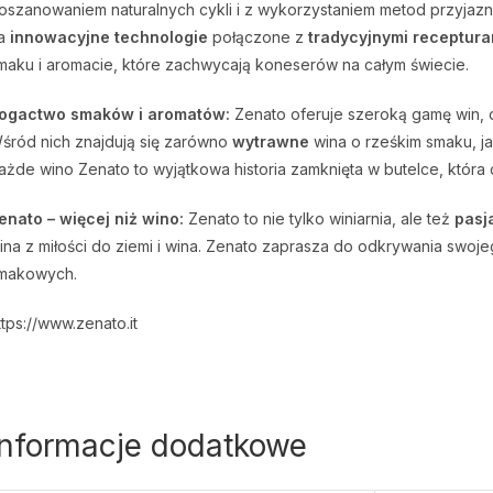
oszanowaniem naturalnych cykli i z wykorzystaniem metod przyjazny
a
innowacyjne technologie
połączone z
tradycyjnymi receptura
maku i aromacie, które zachwycają koneserów na całym świecie.
ogactwo smaków i aromatów:
Zenato oferuje szeroką gamę win,
śród nich znajdują się zarówno
wytrawne
wina o rześkim smaku, ja
ażde wino Zenato to wyjątkowa historia zamknięta w butelce, która
enato – więcej niż wino:
Zenato to nie tylko winiarnia, ale też
pasj
ina z miłości do ziemi i wina. Zenato zaprasza do odkrywania swo
makowych.
ttps://www.zenato.it
Informacje dodatkowe