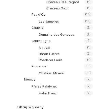
Chateau Beauregard
(1)
Chateau Gazin
(1)
Pay d'Oc
(13)
Les Jamelles
(13)
Chablis
(2)
Domaine des Geneves
(2)
Champagne
(4)
Miraval
(1)
Baron Fuente
(2)
Roederer Louis
(1)
Provence
(3)
Chateau Miraval
(3)
Niemcy
(9)
Pfalz / Palatynat
(7)
Hahn Franz
(7)
Filtruj wg ceny