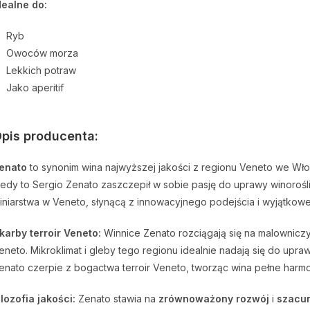
dealne do:
Ryb
Owoców morza
Lekkich potraw
Jako aperitif
pis producenta:
enato
to synonim wina najwyższej jakości z regionu Veneto we Włosz
iedy to Sergio Zenato zaszczepił w sobie pasję do uprawy winorośli 
iniarstwa w Veneto, słynącą z innowacyjnego podejścia i wyjątkowe
karby terroir Veneto:
Winnice Zenato rozciągają się na malownic
eneto. Mikroklimat i gleby tego regionu idealnie nadają się do upr
enato czerpie z bogactwa terroir Veneto, tworząc wina pełne harmo
ilozofia jakości:
Zenato stawia na
zrównoważony rozwój
i
szacun