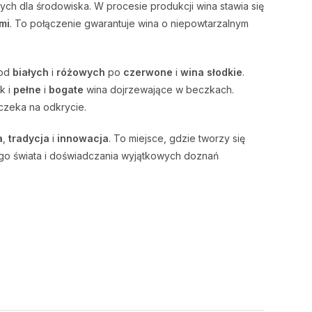
ch dla środowiska. W procesie produkcji wina stawia się
mi
. To połączenie gwarantuje wina o niepowtarzalnym
 od
białych
i
różowych
po
czerwone
i
wina słodkie
.
k i
pełne
i
bogate
wina dojrzewające w beczkach.
 czeka na odkrycie.
a
,
tradycja
i
innowacja
. To miejsce, gdzie tworzy się
jego świata i doświadczania wyjątkowych doznań