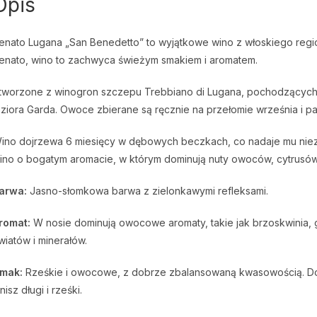
Opis
enato Lugana „San Benedetto” to wyjątkowe wino z włoskiego re
enato, wino to zachwyca świeżym smakiem i aromatem.
tworzone z winogron szczepu Trebbiano di Lugana, pochodzących
eziora Garda. Owoce zbierane są ręcznie na przełomie września i pa
ino dojrzewa 6 miesięcy w dębowych beczkach, co nadaje mu niezwy
ino o bogatym aromacie, w którym dominują nuty owoców, cytrusów 
arwa:
Jasno-słomkowa barwa z zielonkawymi refleksami.
romat:
W nosie dominują owocowe aromaty, takie jak brzoskwinia, g
wiatów i minerałów.
mak:
Rześkie i owocowe, z dobrze zbalansowaną kwasowością. Domin
inisz długi i rześki.