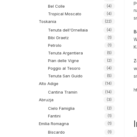
p
Bel Colle
(4)
n
Tropical Moscato
(4)
s
Toskania
(22)
Tenuta dell'Ornellaia
(4)
B
Bibi Graetz
(1)
W
Petrolo
(1)
K
Tenuta Argentiera
(5)
Z
Pian delle Vigne
(2)
w
Poggio al Tesoro
(4)
s
Tenuta San Guido
(5)
Alto Adige
(14)
h
Cantina Tramin
(14)
Abruzja
(3)
Cielo Famiglia
(2)
Fantini
(1)
Emilia Romagna
(1)
Biscardo
(1)