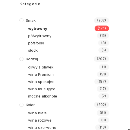
Kategorie
Smak
(202)
wytrawny
(174)
półwytrawny
(15)
półsłodki
(8)
słodki
(5)
Rodzaj
(207)
oliwy z oliwek
(1)
wina Premium
(51)
wina spokojne
(187)
wina musujące
(17)
mocne alkohole
(2)
Kolor
(202)
wina białe
(81)
wina różowe
(8)
wina czerwone
(113)