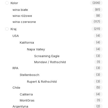
Kolor
(206)
wina białe
(81)
wina różowe
(8)
wina czerwone
(117)
Kraj
(211)
USA
(4)
Kalifornia
(4)
Napa Valley
(4)
Screaming Eagle
(3)
Mondavi / Rothschild
(1)
RPA
(3)
Stellenbosch
(3)
Rupert & Rothschild
(3)
Chile
(5)
Caliterra
(4)
MontGras
(1)
Argentyna
(2)