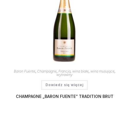
Baron Fuente
,
Champagne
,
Francja
,
wina białe
,
wina musujące
,
wytrawny
Dowiedz się więcej
CHAMPAGNE „BARON FUENTE” TRADITION BRUT