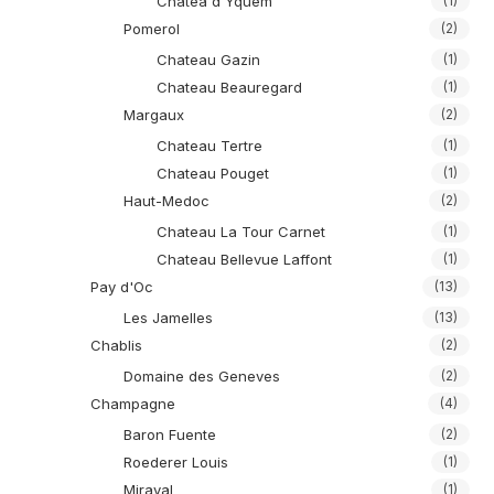
Chatea d'Yquem
(1)
Pomerol
(2)
Chateau Gazin
(1)
Chateau Beauregard
(1)
Margaux
(2)
Chateau Tertre
(1)
Chateau Pouget
(1)
Haut-Medoc
(2)
Chateau La Tour Carnet
(1)
Chateau Bellevue Laffont
(1)
Pay d'Oc
(13)
Les Jamelles
(13)
Chablis
(2)
Domaine des Geneves
(2)
Champagne
(4)
Baron Fuente
(2)
Roederer Louis
(1)
Miraval
(1)