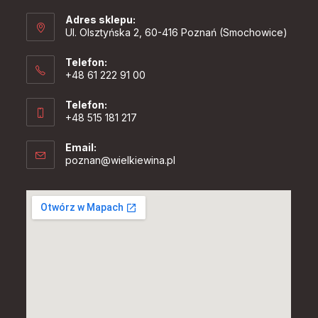
Adres sklepu:
Ul. Olsztyńska 2, 60-416 Poznań (Smochowice)
Telefon:
+48 61 222 91 00
Telefon:
+48 515 181 217
Email:
Opens
poznan@wielkiewina.pl
in
your
application