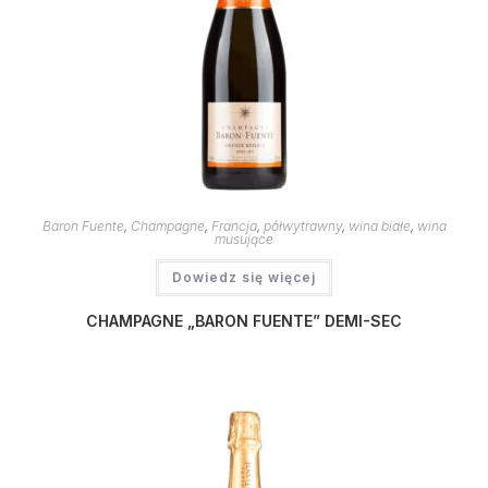
Baron Fuente
,
Champagne
,
Francja
,
półwytrawny
,
wina białe
,
wina
musujące
Dowiedz się więcej
CHAMPAGNE „BARON FUENTE” DEMI-SEC