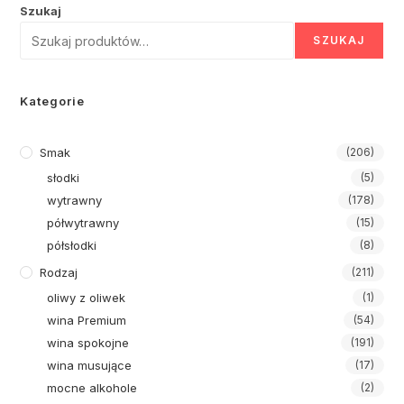
Szukaj
SZUKAJ
Kategorie
Smak
(206)
słodki
(5)
wytrawny
(178)
półwytrawny
(15)
półsłodki
(8)
Rodzaj
(211)
oliwy z oliwek
(1)
wina Premium
(54)
wina spokojne
(191)
wina musujące
(17)
mocne alkohole
(2)