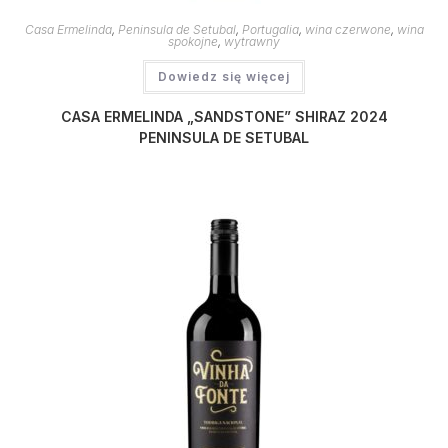
Casa Ermelinda
,
Peninsula de Setubal
,
Portugalia
,
wina czerwone
,
wina
spokojne
,
wytrawny
Dowiedz się więcej
CASA ERMELINDA „SANDSTONE” SHIRAZ 2024
PENINSULA DE SETUBAL