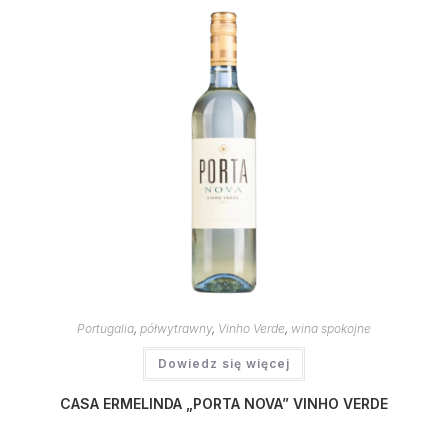
Portugalia
,
półwytrawny
,
Vinho Verde
,
wina spokojne
Dowiedz się więcej
CASA ERMELINDA „PORTA NOVA” VINHO VERDE