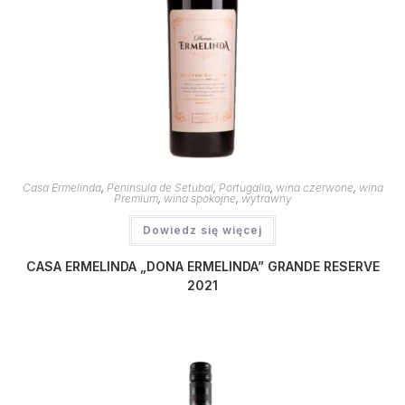
Casa Ermelinda
,
Peninsula de Setubal
,
Portugalia
,
wina czerwone
,
wina
Premium
,
wina spokojne
,
wytrawny
Dowiedz się więcej
CASA ERMELINDA „DONA ERMELINDA” GRANDE RESERVE
2021