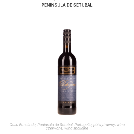
PENINSULA DE SETUBAL
Casa Ermelinda
,
Peninsula de Setubal
,
Portugalia
,
półwytrawny
,
wina
czerwone
,
wina spokojne