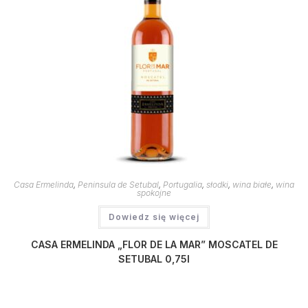
Casa Ermelinda
,
Peninsula de Setubal
,
Portugalia
,
słodki
,
wina białe
,
wina
spokojne
Dowiedz się więcej
CASA ERMELINDA „FLOR DE LA MAR” MOSCATEL DE
SETUBAL 0,75l