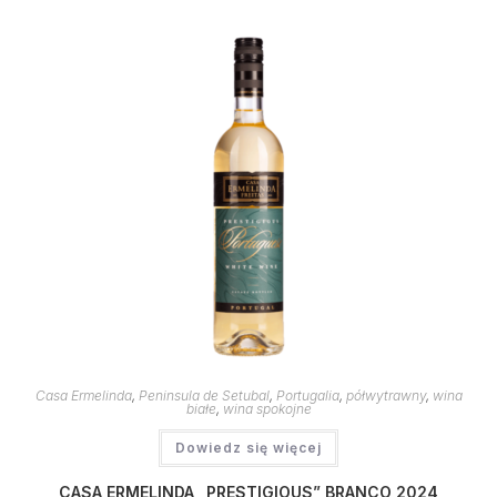
Casa Ermelinda
,
Peninsula de Setubal
,
Portugalia
,
półwytrawny
,
wina
białe
,
wina spokojne
Dowiedz się więcej
CASA ERMELINDA „PRESTIGIOUS” BRANCO 2024