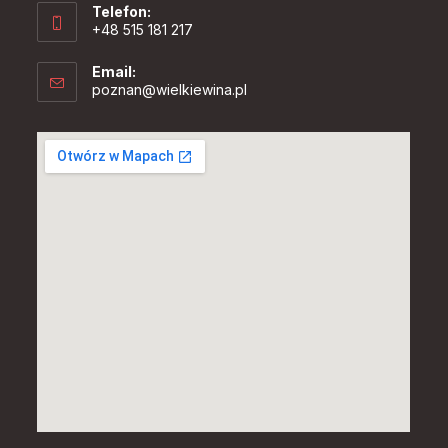
Telefon:
+48 515 181 217
Email:
Opens
poznan@wielkiewina.pl
in
your
application