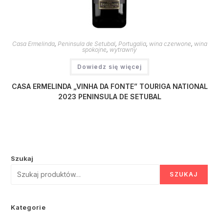
Casa Ermelinda
,
Peninsula de Setubal
,
Portugalia
,
wina czerwone
,
wina
spokojne
,
wytrawny
Dowiedz się więcej
CASA ERMELINDA „VINHA DA FONTE” TOURIGA NATIONAL
2023 PENINSULA DE SETUBAL
Szukaj
SZUKAJ
Kategorie