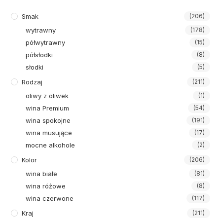
Smak
(206)
wytrawny
(178)
półwytrawny
(15)
półsłodki
(8)
słodki
(5)
Rodzaj
(211)
oliwy z oliwek
(1)
wina Premium
(54)
wina spokojne
(191)
wina musujące
(17)
mocne alkohole
(2)
Kolor
(206)
wina białe
(81)
wina różowe
(8)
wina czerwone
(117)
Kraj
(211)