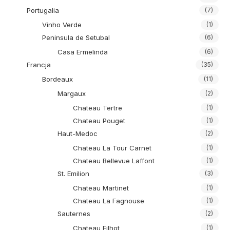
Portugalia
(7)
Vinho Verde
(1)
Peninsula de Setubal
(6)
Casa Ermelinda
(6)
Francja
(35)
Bordeaux
(11)
Margaux
(2)
Chateau Tertre
(1)
Chateau Pouget
(1)
Haut-Medoc
(2)
Chateau La Tour Carnet
(1)
Chateau Bellevue Laffont
(1)
St. Emilion
(3)
Chateau Martinet
(1)
Chateau La Fagnouse
(1)
Sauternes
(2)
Chateau Filhot
(1)