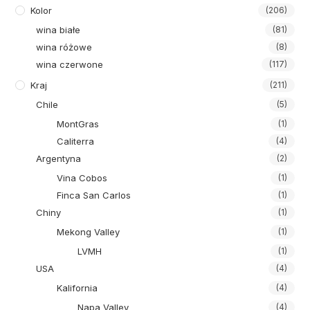
Kolor
(206)
wina białe
(81)
wina różowe
(8)
wina czerwone
(117)
Kraj
(211)
Chile
(5)
MontGras
(1)
Caliterra
(4)
Argentyna
(2)
Vina Cobos
(1)
Finca San Carlos
(1)
Chiny
(1)
Mekong Valley
(1)
LVMH
(1)
USA
(4)
Kalifornia
(4)
Napa Valley
(4)