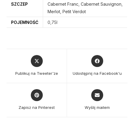
SZCZEP
Cabernet Franc
,
Cabernet Sauvignon
,
Merlot
,
Petit Verdot
POJEMNOŚĆ
0,75l
Opens
Opens
in
in
a
a
Publikuj na Tweeter'ze
Udostępnij na Facebook'u
new
new
window
window
Opens
Opens
in
in
a
a
Zapisz na Pinterest
Wyślij mailem
new
new
window
window