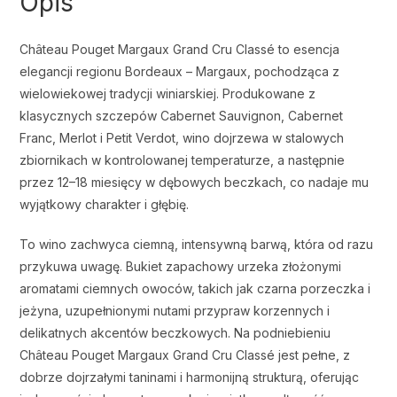
Opis
Château Pouget Margaux Grand Cru Classé to esencja
elegancji regionu Bordeaux – Margaux, pochodząca z
wielowiekowej tradycji winiarskiej. Produkowane z
klasycznych szczepów Cabernet Sauvignon, Cabernet
Franc, Merlot i Petit Verdot, wino dojrzewa w stalowych
zbiornikach w kontrolowanej temperaturze, a następnie
przez 12–18 miesięcy w dębowych beczkach, co nadaje mu
wyjątkowy charakter i głębię.
To wino zachwyca ciemną, intensywną barwą, która od razu
przykuwa uwagę. Bukiet zapachowy urzeka złożonymi
aromatami ciemnych owoców, takich jak czarna porzeczka i
jeżyna, uzupełnionymi nutami przypraw korzennych i
delikatnych akcentów beczkowych. Na podniebieniu
Château Pouget Margaux Grand Cru Classé jest pełne, z
dobrze dojrzałymi taninami i harmonijną strukturą, oferując