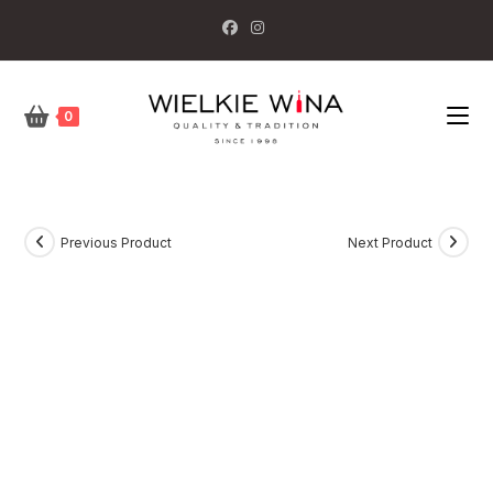
Skip
to
content
0
Previous Product
Next Product