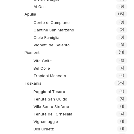
Ai Galli
(9)
Apulia
(15)
Conte di Campiano
(3)
Cantine San Marzano
(2)
Cielo Famiglia
(6)
Vignetti del Salento
(3)
Piemont
(11)
Vite Colte
(3)
Bel Colle
(4)
Tropical Moscato
(4)
Toskania
(25)
Poggio al Tesoro
(4)
Tenuta San Guido
(5)
Villa Santo Stefano
(1)
Tenuta dell'Ornellaia
(4)
Vignamaggio
(1)
Bibi Graetz
(1)