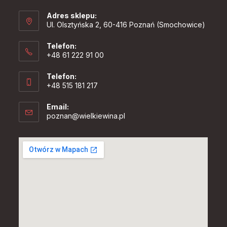
Adres sklepu:
Ul. Olsztyńska 2, 60-416 Poznań (Smochowice)
Telefon:
+48 61 222 91 00
Telefon:
+48 515 181 217
Email:
Opens
poznan@wielkiewina.pl
in
your
application