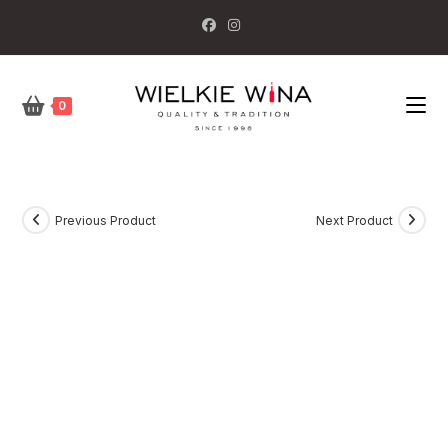
Skip
to
content
0
Previous Product
Next Product