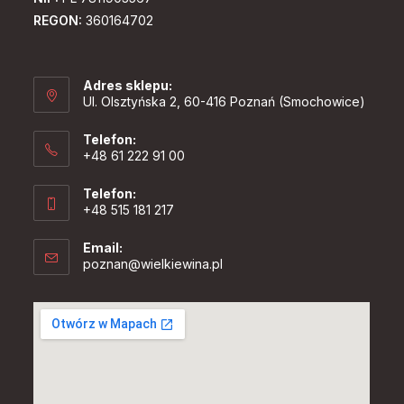
REGON:
360164702
Adres sklepu:
Ul. Olsztyńska 2, 60-416 Poznań (Smochowice)
Telefon:
+48 61 222 91 00
Telefon:
+48 515 181 217
Email:
Opens
poznan@wielkiewina.pl
in
your
application