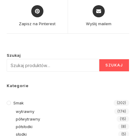
Opens
Opens
in
in
a
a
Zapisz na Pinterest
Wyślij mailem
new
new
window
window
Szukaj
SZUKAJ
Kategorie
Smak
(202)
wytrawny
(174)
półwytrawny
(15)
półsłodki
(8)
słodki
(5)