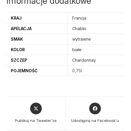
Informacje dodatkowe
KRAJ
Francja
APELACJA
Chablis
SMAK
wytrawne
KOLOR
białe
SZCZEP
Chardonnay
POJEMNOŚĆ
0,75l
Opens
Opens
in
in
a
a
Publikuj na Tweeter'ze
Udostępnij na Facebook'u
new
new
window
window