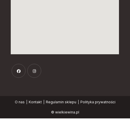
Opens
Opens
in
in
a
a
O nas
Kontakt
Regulamin sklepu
Polityka prywatności
new
new
tab
tab
© wielkiewina.pl