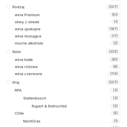
Rodzaj
(207)
wina Premium
(51)
oliwy z oliwek
(1)
wina spokojne
(187)
wina musujące
(17)
mocne alkohole
(2)
Kolor
(202)
wina białe
(81)
wina różowe
(8)
wina czerwone
(113)
Kraj
(207)
RPA
(3)
Stellenbosch
(3)
Rupert & Rothschild
(3)
Chile
(5)
MontGras
(1)