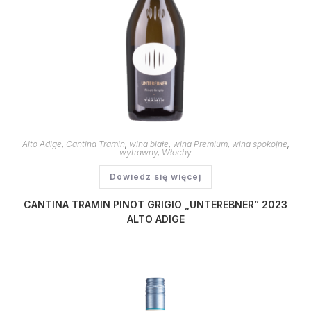
Alto Adige
,
Cantina Tramin
,
wina białe
,
wina Premium
,
wina spokojne
,
wytrawny
,
Włochy
Dowiedz się więcej
CANTINA TRAMIN PINOT GRIGIO „UNTEREBNER” 2023
ALTO ADIGE