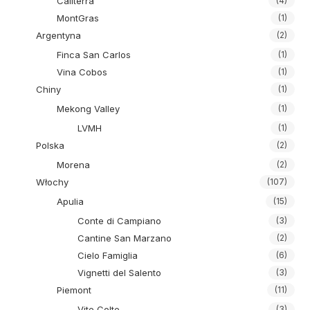
Caliterra
(4)
MontGras
(1)
Argentyna
(2)
Finca San Carlos
(1)
Vina Cobos
(1)
Chiny
(1)
Mekong Valley
(1)
LVMH
(1)
Polska
(2)
Morena
(2)
Włochy
(107)
Apulia
(15)
Conte di Campiano
(3)
Cantine San Marzano
(2)
Cielo Famiglia
(6)
Vignetti del Salento
(3)
Piemont
(11)
Vite Colte
(3)