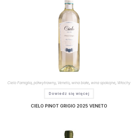
Cielo Famiglia
,
półwytrawny
,
Veneto
,
wina białe
,
wina spokojne
,
Włochy
Dowiedz się więcej
CIELO PINOT GRIGIO 2025 VENETO