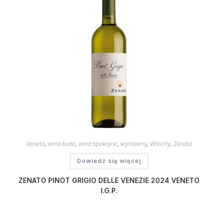
Veneto
,
wina białe
,
wina spokojne
,
wytrawny
,
Włochy
,
Zenato
Dowiedz się więcej
ZENATO PINOT GRIGIO DELLE VENEZIE 2024 VENETO
I.G.P.