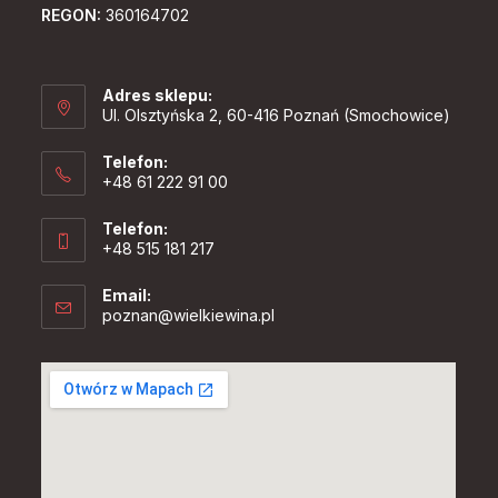
REGON:
360164702
Adres sklepu:
Ul. Olsztyńska 2, 60-416 Poznań (Smochowice)
Telefon:
+48 61 222 91 00
Telefon:
+48 515 181 217
Email:
Opens
poznan@wielkiewina.pl
in
your
application