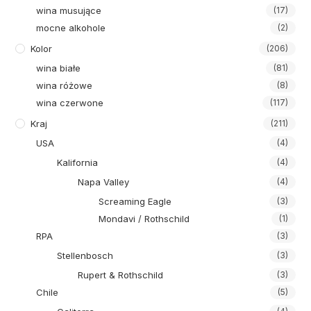
wina musujące
(17)
mocne alkohole
(2)
Kolor
(206)
wina białe
(81)
wina różowe
(8)
wina czerwone
(117)
Kraj
(211)
USA
(4)
Kalifornia
(4)
Napa Valley
(4)
Screaming Eagle
(3)
Mondavi / Rothschild
(1)
RPA
(3)
Stellenbosch
(3)
Rupert & Rothschild
(3)
Chile
(5)