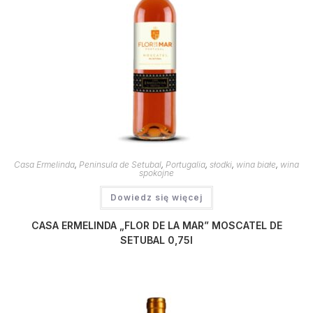
Casa Ermelinda
,
Peninsula de Setubal
,
Portugalia
,
słodki
,
wina białe
,
wina
spokojne
Dowiedz się więcej
CASA ERMELINDA „FLOR DE LA MAR” MOSCATEL DE
SETUBAL 0,75l