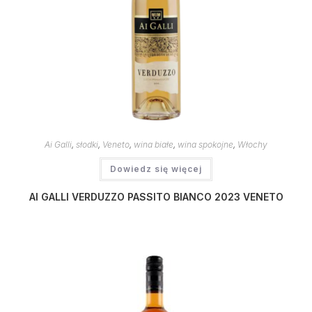
Ai Galli
,
słodki
,
Veneto
,
wina białe
,
wina spokojne
,
Włochy
Dowiedz się więcej
AI GALLI VERDUZZO PASSITO BIANCO 2023 VENETO