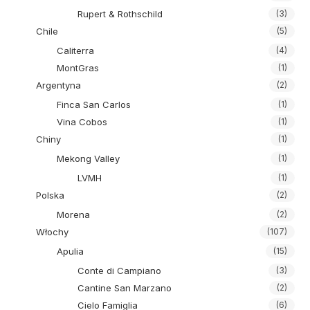
Rupert & Rothschild
(3)
Chile
(5)
Caliterra
(4)
MontGras
(1)
Argentyna
(2)
Finca San Carlos
(1)
Vina Cobos
(1)
Chiny
(1)
Mekong Valley
(1)
LVMH
(1)
Polska
(2)
Morena
(2)
Włochy
(107)
Apulia
(15)
Conte di Campiano
(3)
Cantine San Marzano
(2)
Cielo Famiglia
(6)