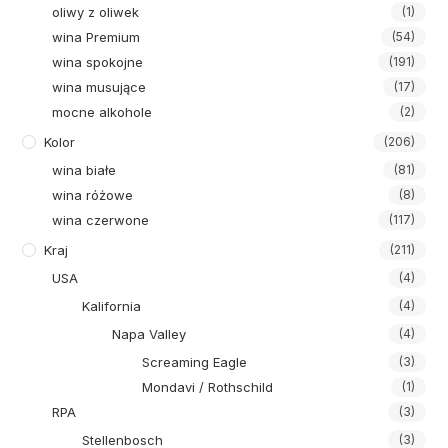
oliwy z oliwek
(1)
wina Premium
(54)
wina spokojne
(191)
wina musujące
(17)
mocne alkohole
(2)
Kolor
(206)
wina białe
(81)
wina różowe
(8)
wina czerwone
(117)
Kraj
(211)
USA
(4)
Kalifornia
(4)
Napa Valley
(4)
Screaming Eagle
(3)
Mondavi / Rothschild
(1)
RPA
(3)
Stellenbosch
(3)