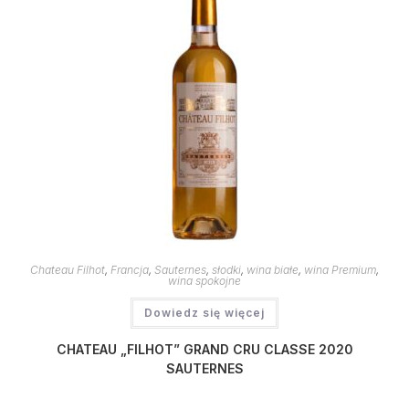
Chateau Filhot
,
Francja
,
Sauternes
,
słodki
,
wina białe
,
wina Premium
,
wina spokojne
Dowiedz się więcej
CHATEAU „FILHOT” GRAND CRU CLASSE 2020
SAUTERNES