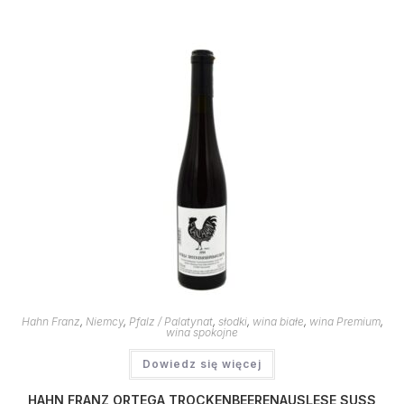
Hahn Franz
,
Niemcy
,
Pfalz / Palatynat
,
słodki
,
wina białe
,
wina Premium
,
wina spokojne
Dowiedz się więcej
HAHN FRANZ ORTEGA TROCKENBEERENAUSLESE SUSS