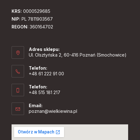
KRS:
0000529685
NIP:
PL 7811903567
REGON:
360164702
Adres sklepu:
Ul. Olsztyńska 2, 60-416 Poznań (Smochowice)
Telefon:
+48 61 222 91 00
Telefon:
+48 515 181 217
Email:
Opens
poznan@wielkiewina.pl
in
your
application