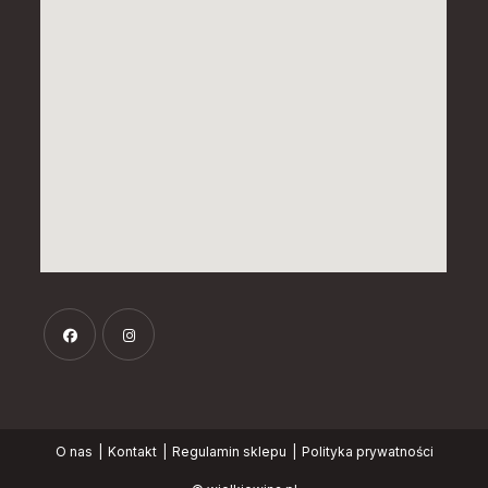
Opens
Opens
in
in
a
a
O nas
Kontakt
Regulamin sklepu
Polityka prywatności
new
new
tab
tab